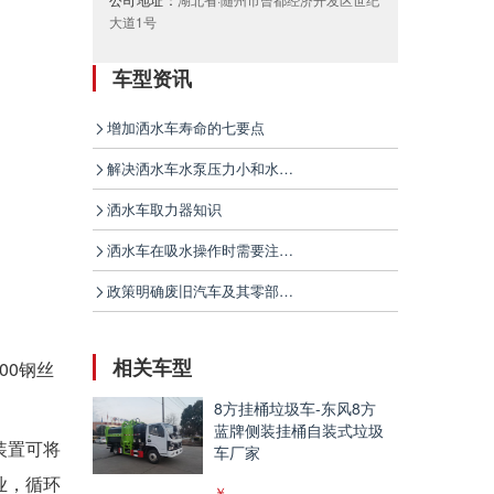
大道1号
车型资讯
增加洒水车寿命的七要点
解决洒水车水泵压力小和水泵漏水的问题
洒水车取力器知识
洒水车在吸水操作时需要注意的问题
政策明确废旧汽车及其零部件进口限制条件
相关车型
00钢丝
8方挂桶垃圾车-东风8方
蓝牌侧装挂桶自装式垃圾
装置可将
车厂家
业，循环