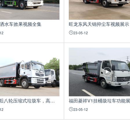
9洒水车效果视频全集
旺龙东风天锦抑尘车视频展示
12
23-05-12
旺龙T5后八轮压缩式垃圾车，‮端高‬大‮上气‬档次
福田菱祥‬V1挂桶圾垃‬车功能
12
23-05-12