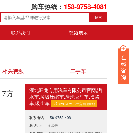
购车热线：
158-9758-4081
搜索
联系我们
视频展示
相关视频
二手车
湖北旺龙专用汽车有限公司官网,洒
 7方
水车,垃圾压缩车,清洗吸污车,扫路
车,吸尘车
8:35-17:30 (法定假日除外)
联系电话：
158-9758-4081
联系人：
金经理
公司地址：
湖北省·随州市曾都经济开发区世纪