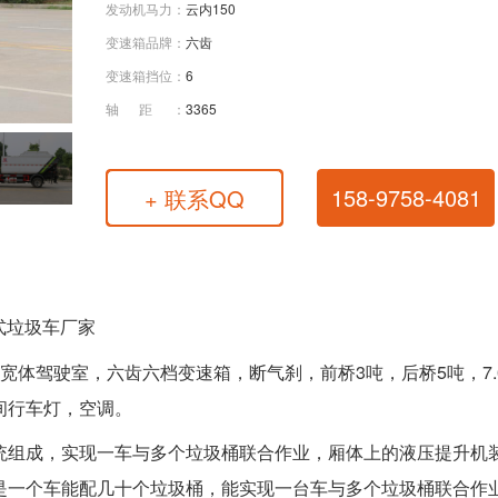
发动机马力：
云内150
变速箱品牌：
六齿
变速箱挡位：
6
轴距：
3365
158-9758-4081
+ 联系QQ
式垃圾车厂家
720宽体驾驶室，六齿六档变速箱，断气刹，前桥3吨，后桥5吨，7.
间行车灯，空调。
统组成，实现一车与多个垃圾桶联合作业，厢体上的液压提升机
是一个车能配几十个垃圾桶，能实现一台车与多个垃圾桶联合作