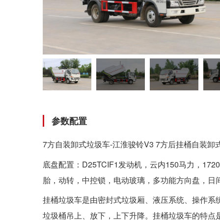
参数配置
7方自装卸式垃圾车-江淮骏铃V3 7方后挂桶自装卸
底盘配置：D25TCIF1发动机，云内150马力，1
胎，动转，中控锁，电动玻璃，多功能方向盘，日
挂桶垃圾车是由密封式垃圾厢、液压系统、操作系
垃圾桶吊上、放下，上下升降。挂桶垃圾车的特点