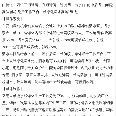
由管道、四位三通球阀、直通球阀、过滤网、出水口(前冲后洒、侧喷;
高位侧花洒;后工作平台，带绿化洒水高炮)组成。
【操作系统】
主要由发动机带动变速箱，变速箱上安装的取力器带动洒水泵，洒水
泵产生动力，将罐体内部的液体通过管网喷洒出去。工作范围:自吸高
度:≥7m，洒水宽度:≥14m，**大射程:≥28m;可调节成柱状，射程
≥28m;也可调节成雾状，射程≥5m。
洒水车性能特点：前冲（喷）后洒，带侧喷，罐体后带工作平台，平
台上安装绿化洒水炮，洒水炮可360旋转，可连续调成直冲状、大雨、
小雨、毛毛雨，带安全护栏，配备全国质量评比**名的杭州威龙大功率
专用 洒水泵，泵可自吸自排，安装过滤网，带消防接口，可通过消防
栓进水，带自流阀，随车选装20米绿化卷盘，可喷洒农药。
【罐体制作】
采用自动流水线罐体生产工艺分为:下料、拼板自动焊、封头旋压成
型、罐体一次滚压成型等国内**生产工艺。罐体材料多采用优质碳钢板
生产。特殊用途的情况下也可以根据客户的需要采用304不锈钢。罐体