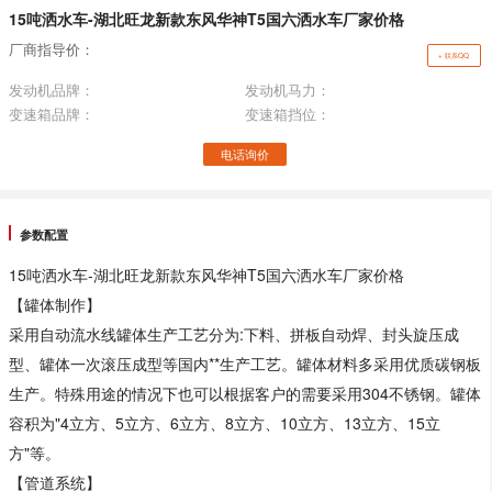
15吨洒水车-湖北旺龙新款东风华神T5国六洒水车厂家价格
厂商指导价：
+ 联系QQ
发动机品牌：
发动机马力：
变速箱品牌：
变速箱挡位：
电话询价
参数配置
15吨洒水车-湖北旺龙新款东风华神T5国六洒水车厂家价格
【罐体制作】
采用自动流水线罐体生产工艺分为:下料、拼板自动焊、封头旋压成
型、罐体一次滚压成型等国内**生产工艺。罐体材料多采用优质碳钢板
生产。特殊用途的情况下也可以根据客户的需要采用304不锈钢。罐体
容积为"4立方、5立方、6立方、8立方、10立方、13立方、15立
方"等。
【管道系统】