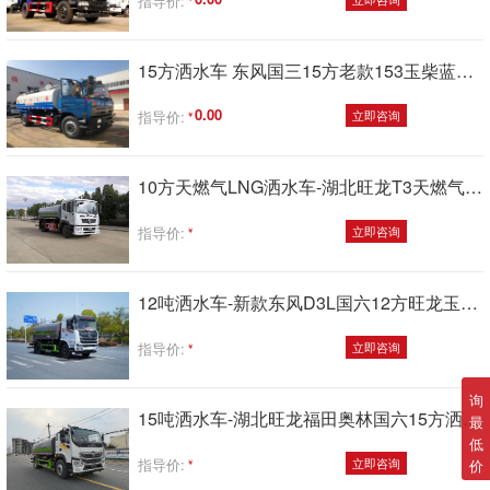
指导价:
15方洒水车 东风国三15方老款153玉柴蓝头洒水车
0.00
指导价:
立即咨询
10方天燃气LNG洒水车-湖北旺龙T3天燃气洒水车厂家价格
指导价:
立即咨询
12吨洒水车-新款东风D3L国六12方旺龙玉柴洒水车厂家价格
指导价:
立即咨询
询
15吨洒水车-湖北旺龙福田奥林国六15方洒水车厂家价格
最
低
指导价:
立即咨询
价