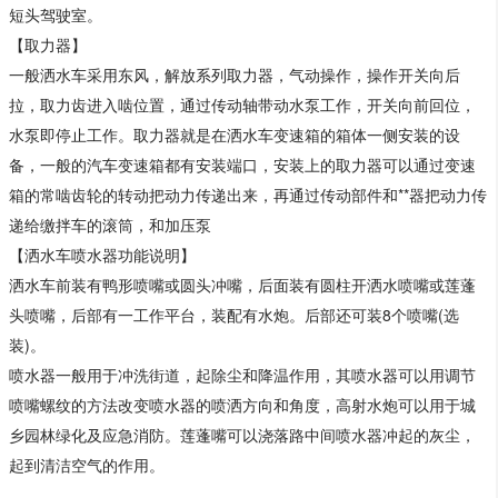
短头驾驶室。
【取力器】
一般洒水车采用东风，解放系列取力器，气动操作，操作开关向后
拉，取力齿进入啮位置，通过传动轴带动水泵工作，开关向前回位，
水泵即停止工作。取力器就是在洒水车变速箱的箱体一侧安装的设
备，一般的汽车变速箱都有安装端口，安装上的取力器可以通过变速
箱的常啮齿轮的转动把动力传递出来，再通过传动部件和**器把动力传
递给缴拌车的滚筒，和加压泵
【洒水车喷水器功能说明】
洒水车前装有鸭形喷嘴或圆头冲嘴，后面装有圆柱开洒水喷嘴或莲蓬
头喷嘴，后部有一工作平台，装配有水炮。后部还可装8个喷嘴(选
装)。
喷水器一般用于冲洗街道，起除尘和降温作用，其喷水器可以用调节
喷嘴螺纹的方法改变喷水器的喷洒方向和角度，高射水炮可以用于城
乡园林绿化及应急消防。莲蓬嘴可以浇落路中间喷水器冲起的灰尘，
起到清洁空气的作用。