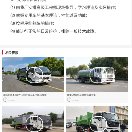
⑴ 由我厂安排高级工程师现场指导，学习理论及实际操作;
⑵ 掌握专用车的基本理论，性能以及功能;
⑶ 按程序能熟练的操作;
⑷ 能进行正常的日常维护，排除一般技术故障。
相关视频
湖北旺龙奥铃6方压缩垃圾车工作展示视频
旺龙D9洒水车效果视频全集
23-05-12
23-05-12