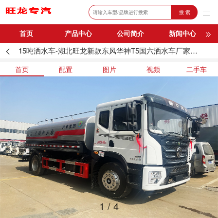
搜 索
首页
产品中心
公司简介
新闻中心
15吨洒水车-湖北旺龙新款东风华神T5国六洒水车厂家价格
购车流程
联系我们
首页
配置
图片
视频
二手车
1
/
4