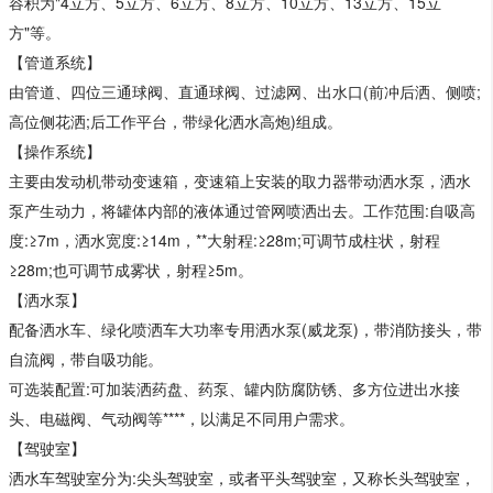
容积为"4立方、5立方、6立方、8立方、10立方、13立方、15立
方"等。
【管道系统】
由管道、四位三通球阀、直通球阀、过滤网、出水口(前冲后洒、侧喷;
高位侧花洒;后工作平台，带绿化洒水高炮)组成。
【操作系统】
主要由发动机带动变速箱，变速箱上安装的取力器带动洒水泵，洒水
泵产生动力，将罐体内部的液体通过管网喷洒出去。工作范围:自吸高
度:≥7m，洒水宽度:≥14m，**大射程:≥28m;可调节成柱状，射程
≥28m;也可调节成雾状，射程≥5m。
【洒水泵】
配备洒水车、绿化喷洒车大功率专用洒水泵(威龙泵)，带消防接头，带
自流阀，带自吸功能。
可选装配置:可加装洒药盘、药泵、罐内防腐防锈、多方位进出水接
头、电磁阀、气动阀等****，以满足不同用户需求。
【驾驶室】
洒水车驾驶室分为:尖头驾驶室，或者平头驾驶室，又称长头驾驶室，