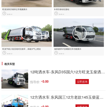
旺龙东风天锦抑尘车视频展示
8-20方移动垃圾站
23-05-12
23-05-12
旺龙T5后八轮压缩式垃圾车，‮端高‬大‮上气‬档次
福田菱祥‬V1挂桶圾垃‬车功能展示
23-05-12
23-05-12
相关车型
12吨洒水车-东风D3S国六12方旺龙玉柴洒水车厂家价格
0.00
指导价:
立即咨询
12方洒水车 东风国三12方老款145玉柴蓝头洒水车
0.00
立即咨询