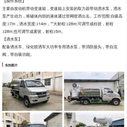
【操作系统】
主要由发动机带动变速箱，变速箱上安装的取力器带动洒水泵，洒水
泵产生动力，将罐体内部的液体通过管网喷洒出去。工作范围:自吸高
度:≥7m，洒水宽度:≥14m，**大射程:≥28m;可调节成柱状，射程
≥28m;也可调节成雾状，射程≥5m。
【洒水泵】
配备洒水车、绿化喷洒车大功率专用洒水泵，带消防接头，带自流
阀，带自吸功能。
实拍图片