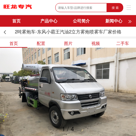
搜 索
首页
产品中心
公司简介
新闻中心
2吨雾炮车-东风小霸王汽油2立方雾炮喷雾车厂家价格
购车流程
联系我们
首页
配置
图片
视频
二手车
1
/
4