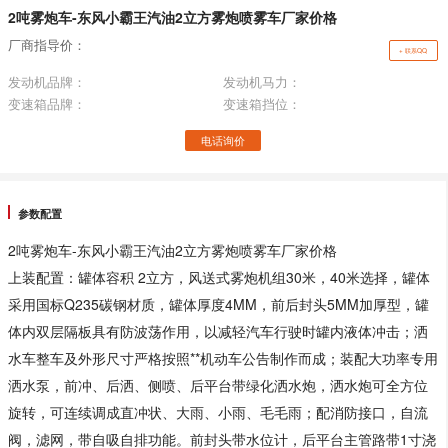
2吨雾炮车-东风小霸王汽油2立方雾炮喷雾车厂家价格
厂商指导价：
+ 联系QQ
发动机品牌：
发动机马力：
变速箱品牌：
变速箱挡位：
电话询价
参数配置
2吨雾炮车-东风小霸王汽油2立方雾炮喷雾车厂家价格
上装配置：罐体容积 2立方，风送式雾炮机组30米，40米选择，罐体
采用国标Q235碳钢材质，罐体厚度4MM，前后封头5MM加厚型，罐
体内双层隔板具有防波荡作用，以减轻汽车行驶时罐内液体冲击；洒
水车整车及外形尺寸严格按照**机动车公告制作而成；装配大功率专用
洒水泵，前冲、后洒、侧喷、后平台带绿化洒水炮，洒水炮可全方位
旋转，可连续调成直冲状、大雨、小雨、毛毛雨；配消防接口，自流
阀，滤网，带自吸自排功能。前封头带水位计，后平台主管路带1寸浇