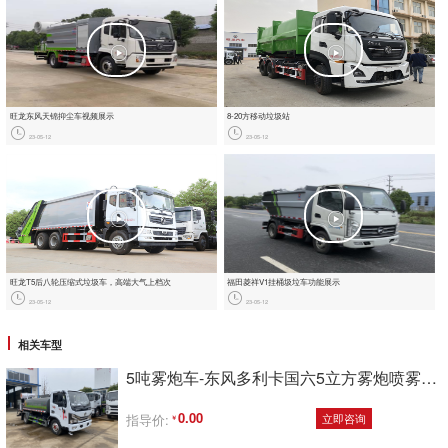
旺龙东风天锦抑尘车视频展示
8-20方移动垃圾站
23-05-12
23-05-12
旺龙T5后八轮压缩式垃圾车，‮端高‬大‮上气‬档次
福田菱祥‬V1挂桶圾垃‬车功能展示
23-05-12
23-05-12
相关车型
5吨雾炮车-东风多利卡国六5立方雾炮喷雾车厂家价格
0.00
指导价:
立即咨询