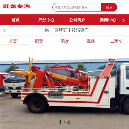
搜 索
首页
产品中心
公司简介
新闻中心
一拖一 蓝牌五十铃清障车
购车流程
联系我们
首页
配置
图片
视频
二手车
1
/
4