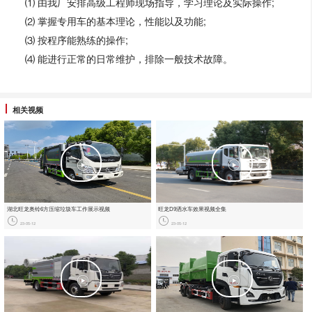
⑴ 由我厂安排高级工程师现场指导，学习理论及实际操作;
⑵ 掌握专用车的基本理论，性能以及功能;
⑶ 按程序能熟练的操作;
⑷ 能进行正常的日常维护，排除一般技术故障。
相关视频
湖北旺龙奥铃6方压缩垃圾车工作展示视频
旺龙D9洒水车效果视频全集
23-05-12
23-05-12