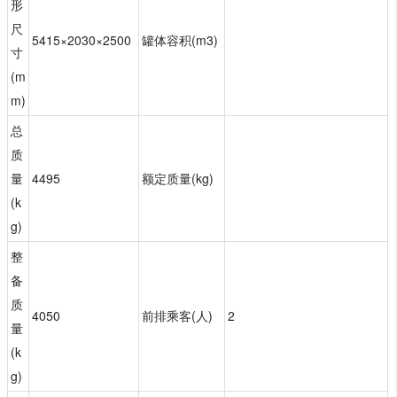
形
尺
5415×2030×2500
罐体容积(m3)
寸
(m
m)
总
质
量
4495
额定质量(kg)
(k
g)
整
备
质
4050
前排乘客(人)
2
量
(k
g)