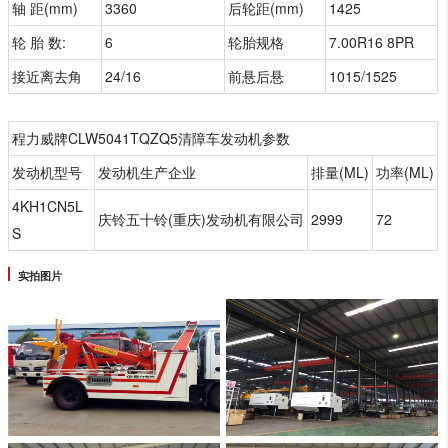
轴 距(mm)
3360
后轮距(mm)
1425
轮 胎 数:
6
轮胎规格
7.00R16 8PR
接近离去角
24/16
前悬后悬
1015/1525
程力威牌CLW5041TQZQ5清障车发动机参数
发动机型号
发动机生产企业
排量(ML)
功率(ML)
4KH1CN5L
庆铃五十铃(重庆)发动机有限公司
2999
72
S
实拍图片