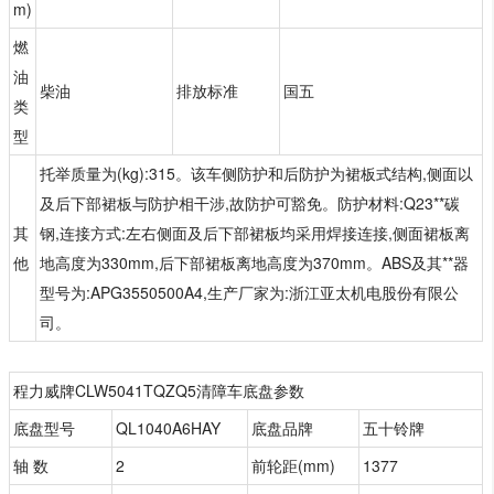
m)
燃
油
柴油
排放标准
国五
类
型
托举质量为(kg):315。该车侧防护和后防护为裙板式结构,侧面以
及后下部裙板与防护相干涉,故防护可豁免。防护材料:Q23**碳
其
钢,连接方式:左右侧面及后下部裙板均采用焊接连接,侧面裙板离
他
地高度为330mm,后下部裙板离地高度为370mm。ABS及其**器
型号为:APG3550500A4,生产厂家为:浙江亚太机电股份有限公
司。
程力威牌CLW5041TQZQ5清障车底盘参数
底盘型号
QL1040A6HAY
底盘品牌
五十铃牌
轴 数
2
前轮距(mm)
1377