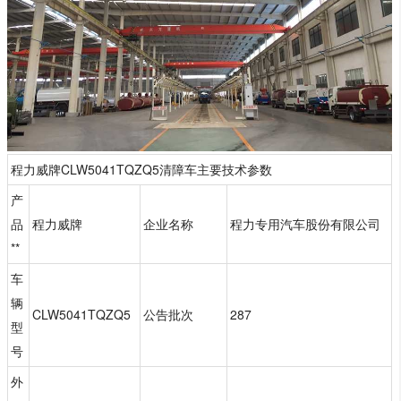
程力威牌CLW5041TQZQ5清障车主要技术参数
产
品
程力威牌
企业名称
程力专用汽车股份有限公司
**
车
辆
CLW5041TQZQ5
公告批次
287
型
号
外