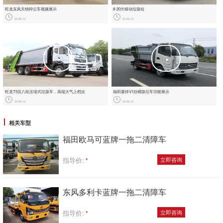
旺龙东风天锦抑尘车视频展示
8-20方移动垃圾站
23-05-12
23-05-12
旺龙T5后八轮压缩式垃圾车，‮端高‬大‮上气‬档次
福田菱祥‬V1挂桶圾垃‬车功能展示
23-05-12
23-05-12
相关车型
福田欧马可蓝牌一拖二清障车
指导价:
立即咨询
东风多利卡蓝牌一拖二清障车
指导价:
立即咨询