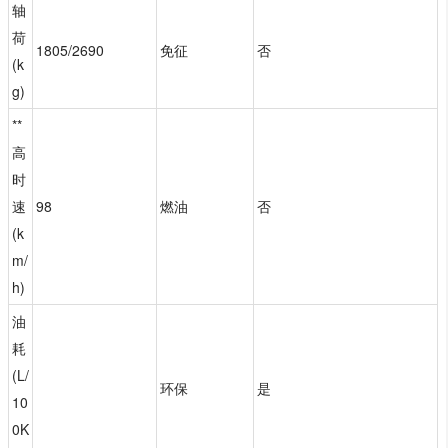
轴
荷
1805/2690
免征
否
(k
g)
**
高
时
速
98
燃油
否
(k
m/
h)
油
耗
(L/
环保
是
10
0K