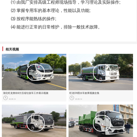
⑴ 由我厂安排高级工程师现场指导，学习理论及实际操作;
⑵ 掌握专用车的基本理论，性能以及功能;
⑶ 按程序能熟练的操作;
⑷ 能进行正常的日常维护，排除一般技术故障。
相关视频
湖北旺龙奥铃6方压缩垃圾车工作展示视频
旺龙D9洒水车效果视频全集
23-05-12
23-05-12