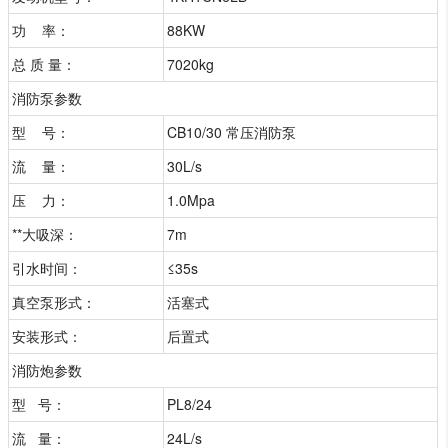
功 率：
88KW
总 质 量：
7020kg
消防泵参数
型 号：
CB10/30 常压消防泵
流 量：
30L/s
压 力：
1.0Mpa
**大吸深：
7m
引水时间：
≤35s
真空泵形式：
活塞式
安装形式：
后置式
消防炮参数
型 号：
PL8/24
流 量：
24L/s