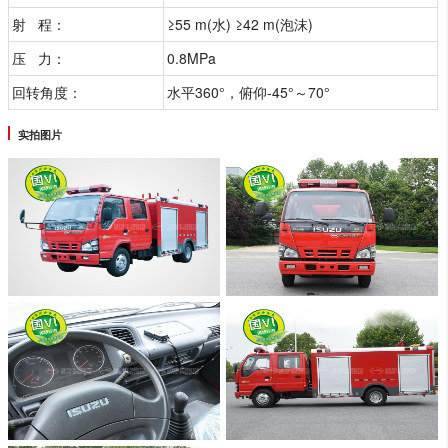
射 程：
≥55 m(水) ≥42 m(泡沫)
压 力：
0.8MPa
回转角度：
水平360°，俯仰-45°～70°
实拍图片