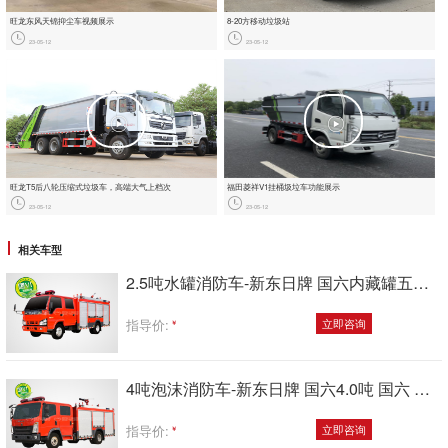
旺龙东风天锦抑尘车视频展示
8-20方移动垃圾站
23-05-12
23-05-12
旺龙T5后八轮压缩式垃圾车，‮端高‬大‮上气‬档次
福田菱祥‬V1挂桶圾垃‬车功能展示
23-05-12
23-05-12
相关车型
2.5吨水罐消防车-新东日牌 国六内藏罐五十铃水罐消防车2.5吨
指导价:
立即咨询
4吨泡沫消防车-新东日牌 国六4.0吨 国六 豪沃轻卡泡沫消防车
指导价:
立即咨询