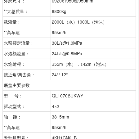
外廓尺寸：
6920x1950x2950mm
**大总质量：
6800kg
载液量：
2000L（水）1000L（泡沫）
**高车速：
95km/h
水泵额定流量：
30L/s@1.0MPa
水炮额流量：
24L/s@0.8MPa
水炮射程：
≥55m（水），≥42m（泡沫）
接近角/离去角：
24°/ 12°
底盘主要参数
型 号：
QL1070BUKWY
驱动型式：
4×2
轴 距：
3815mm
**高车速：
95km/h
发动机型号：
4KH1CN6LB