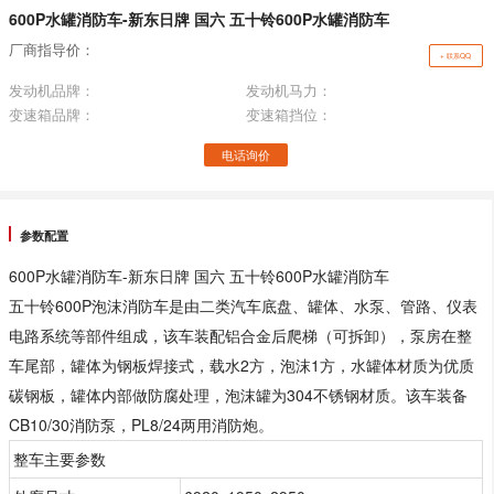
600P水罐消防车-新东日牌 国六 五十铃600P水罐消防车
厂商指导价：
+ 联系QQ
发动机品牌：
发动机马力：
变速箱品牌：
变速箱挡位：
电话询价
参数配置
600P水罐消防车-新东日牌 国六 五十铃600P水罐消防车
五十铃600P泡沫消防车是由二类汽车底盘、罐体、水泵、管路、仪表
电路系统等部件组成，该车装配铝合金后爬梯（可拆卸），泵房在整
车尾部，罐体为钢板焊接式，载水2方，泡沫1方，水罐体材质为优质
碳钢板，罐体内部做防腐处理，泡沫罐为304不锈钢材质。该车装备
CB10/30消防泵，PL8/24两用消防炮。
整车主要参数