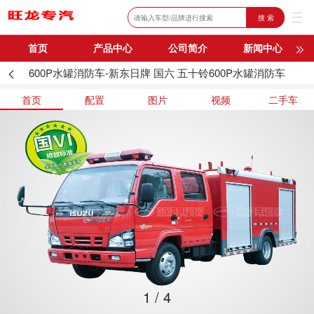
搜 索
首页
产品中心
公司简介
新闻中心
600P水罐消防车-新东日牌 国六 五十铃600P水罐消防车
购车流程
联系我们
首页
配置
图片
视频
二手车
1
/
4