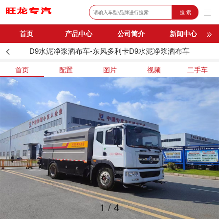
搜 索
首页
产品中心
公司简介
新闻中心
D9水泥净浆洒布车-东风多利卡D9水泥净浆洒布车
购车流程
联系我们
首页
配置
图片
视频
二手车
1
/
4