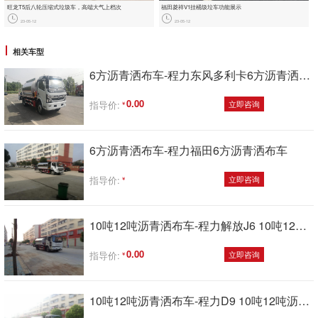
旺龙T5后八轮压缩式垃圾车，‮端高‬大‮上气‬档次
福田菱祥‬V1挂桶圾垃‬车功能展示
23-05-12
23-05-12
相关车型
6方沥青洒布车-程力东风多利卡6方沥青洒布车
0.00
指导价:
立即咨询
6方沥青洒布车-程力福田6方沥青洒布车
指导价:
立即咨询
10吨12吨沥青洒布车-程力解放J6 10吨12吨沥青洒布车
0.00
指导价:
立即咨询
10吨12吨沥青洒布车-程力D9 10吨12吨沥青洒布车