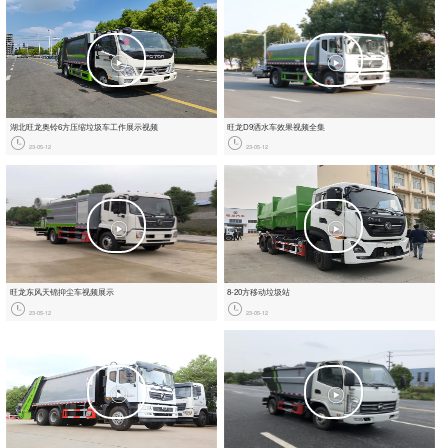
湖北旺龙奥铃6方压缩垃圾车工作展示视频
旺龙D9洒水车效果视频全集
23-05-12
23-05-12
旺龙东风天锦抑尘车视频展示
8-20方移动垃圾站
23-05-12
23-05-12