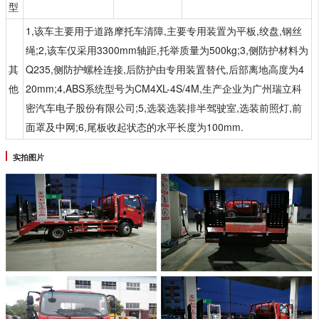
型
1,该车主要用于道路摩托车清障,主要专用装置为平板,绞盘,钢丝
绳;2,该车仅采用3300mm轴距,托举质量为500kg;3,侧防护材料为
其
Q235,侧防护螺栓连接,后防护由专用装置替代,后部离地高度为4
他
20mm;4,ABS系统型号为CM4XL-4S/4M,生产企业为广州瑞立科
密汽车电子股份有限公司;5,选装选装排半驾驶室,选装前照灯,前
面罩及中网;6,尾板收起状态的水平长度为100mm.
实拍图片