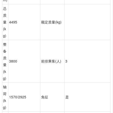
总
质
量
4495
额定质量(kg)
(k
g)
整
备
质
3800
前排乘客(人)
3
量
(k
g)
轴
荷
1570/2925
免征
是
(k
g)