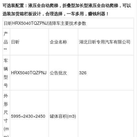
可选装配置：液压全自动爬梯，折叠型加长型液压全自动爬梯，可以
选装加货箱栏板设计，合理选择，一车多用，赚钱利器！
日昕HRX5040TQZPNJ清障车主要技术参数
产
品
日昕
企业名称
湖北日昕专用汽车有限公司
**
车
辆
HRX5040TQZPNJ
公告批次
326
型
号
外
形
尺
5995×2430×2450
罐体容积(m3)
寸
(m
m)