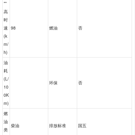
**
高
时
速
98
燃油
否
(k
m/
h)
油
耗
(L/
环保
否
10
0K
m)
燃
油
柴油
排放标准
国五
类