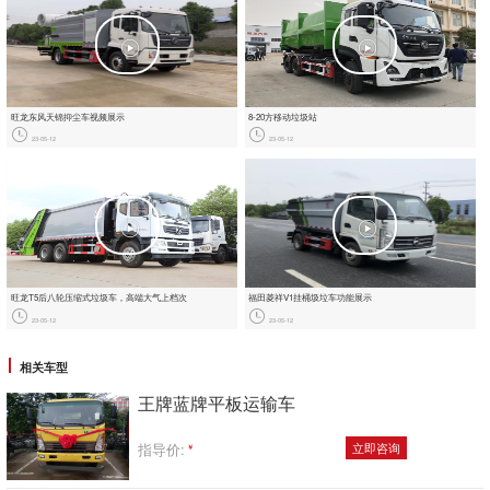
旺龙东风天锦抑尘车视频展示
8-20方移动垃圾站
23-05-12
23-05-12
旺龙T5后八轮压缩式垃圾车，‮端高‬大‮上气‬档次
福田菱祥‬V1挂桶圾垃‬车功能展示
23-05-12
23-05-12
相关车型
王牌蓝牌平板运输车
指导价:
立即咨询