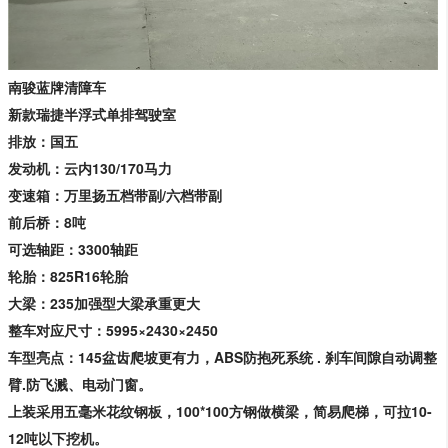
南骏
蓝牌清障
车
新款瑞捷半浮式单排驾驶室
排放：国五
发动机：
云内130/170马力
变速箱：
万里扬五档带副/六档带副
前后桥：
8吨
可选轴距：
3300轴距
轮胎：
825R16轮胎
大梁：
235加强型大梁承重更大
整车对应尺寸：
5995×2430×2450
车型亮点：145盆齿爬坡更有力，ABS防抱死系统 . 刹车间隙自动调整
臂.
防飞溅、电动门窗
。
上装采用五毫米花纹钢板，100*100方钢做横梁，简易爬梯，可拉10-
12吨以下挖机。