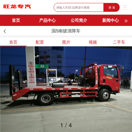
搜 索
首页
产品中心
公司简介
新闻中心
国5南骏清障车
购车流程
联系我们
首页
配置
图片
视频
二手车
1
/
4