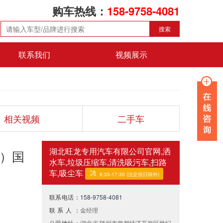
购车热线：
158-9758-4081
搜索
联系我们
视频展示
相关视频
二手车
湖北旺龙专用汽车有限公司官网,洒
0）国
水车,垃圾压缩车,清洗吸污车,扫路
车,吸尘车
8:35-17:30 (法定假日除外)
联系电话：
158-9758-4081
联系人：
金经理
公司地址：
湖北省·随州市曾都经济开发区世纪