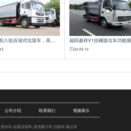
旺龙T5后八轮压缩式垃圾车，‮端高‬大‮上气‬档次
福田菱祥‬V1挂桶圾垃‬车功能
12
23-05-12
公司介绍
联系我们
视频展示
司官网,洒水车,垃圾压缩车,清洗吸污车,扫路车,吸尘车