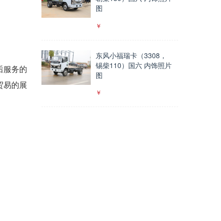
图
东风小福瑞卡（3308，
锡柴110）国六 内饰照片
后服务的
图
贸易的展