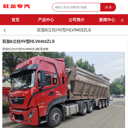
搜 索
首页
产品中心
公司简介
新闻中心
双胎6立柱HV型HLV9402ZLS
购车流程
联系我们
双胎6立柱HV型HLV9402ZLS
双胎6立柱HV型HLV9402ZLS配置参数