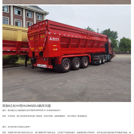
双胎6立柱HV型HLV9402ZLS购车问题
提问：我们要怎么订购双胎6立柱HV型HLV9402ZLS？外省有经销点吗？
回答：不好意思，我公司的所有车型均是厂家直销，没有中间商。如果您要购车，可以与我们厂家直接联系。
提问：你们的付款方式是怎么样的？
回答：供需双方双方签订购车合同之后，用户需预付30%购车定金。之后用户可选择自提车，或者委托我公司带送车，将车送往需方指定地区对车辆进行验收，检