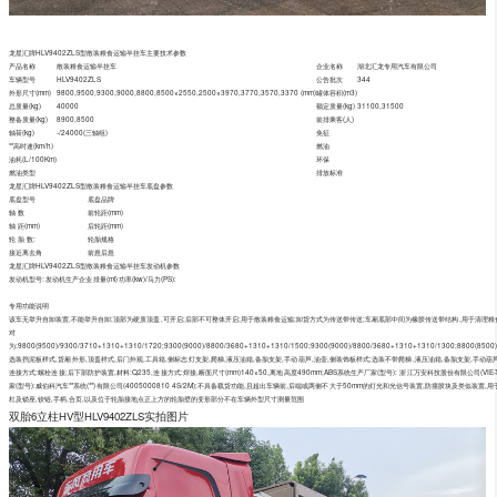
龙星汇牌HLV9402ZLS型散装粮食运输半挂车主要技术参数
产品名称
散装粮食运输半挂车
企业名称
湖北汇龙专用汽车有限公司
车辆型号
HLV9402ZLS
公告批次
344
外形尺寸(mm)
9800,9500,9300,9000,8800,8500×2550,2500×3970,3770,3570,3370 (mm)
罐体容积(m3)
总质量(kg)
40000
额定质量(kg)
31100,31500
整备质量(kg)
8900,8500
前排乘客(人)
轴荷(kg)
-/24000(三轴组)
免征
**高时速(km/h)
燃油
油耗(L/100Km)
环保
燃油类型
排放标准
龙星汇牌HLV9402ZLS型散装粮食运输半挂车底盘参数
底盘型号
底盘品牌
轴 数
前轮距(mm)
轴 距(mm)
后轮距(mm)
轮 胎 数:
轮胎规格
接近离去角
前悬后悬
龙星汇牌HLV9402ZLS型散装粮食运输半挂车发动机参数
发动机型号:
发动机生产企业
排量(ml)
功率(kw)/马力(PS):
专用功能说明
该车无举升自卸装置,不能举升自卸;顶部为硬质顶盖,可开启;后部不可整体开启;用于散装粮食运输;卸货方式为传送带传送;车厢底部中间为橡胶传送带结构,用于清理粮食
对
为:9800(9500)/9300/3710+1310+1310/1720;9300(9000)/8800/3680+1310+1310/1500;9300(9000)/8800/3680+1310+1310/1300;8800(8500
选装挡泥板样式,货厢外形,顶盖样式,后门外观,工具箱,侧标志灯支架,爬梯,液压油箱,备胎支架,手动葫芦,油壶,侧装饰板样式;选装不带爬梯,液压油箱,备胎支架,手动葫芦,
连接方式:螺栓连接;后下部防护装置,材料:Q235,连接方式:焊接,断面尺寸(mm)140×50,离地高度490mm;ABS系统生产厂家(型号): 浙江万安科技股份有限公司(VIE-TA
家(型号):威伯科汽车**系统(**)有限公司(4005000810 4S/2M);不具备载货功能,且超出车辆前,后端或两侧不大于50mm的灯光和光信号装置,防撞胶块及类似装
杠及锁座,铰链,手柄,合页,以及位于轮胎接地点正上方的轮胎壁的变形部分不在车辆外型尺寸测量范围
双胎6立柱HV型HLV9402ZLS实拍图片