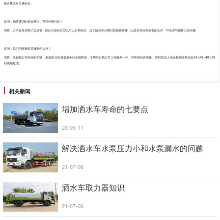
验合格支付车辆余款。
提问：购买{$title}资金紧张，可否分期付款？
回答：公司也考虑客户之所需，因此大部份车型已可以分期付款。想了解具体分期付款操作步骤，以及办理分期所需的证件，可电话与销售人员沟通。
提问：你们的车辆售后服务怎么办？
回答：凡在我公司购买的车辆，底盘部分由底盘服务站全国联保，专用部分我公司三包服务一年，并终身负责维修，同时售后人员会根据距离远近24小时~48小时
到现场处理。
相关新闻
增加洒水车寿命的七要点
23-05-11
解决洒水车水泵压力小和水泵漏水的问题
21-07-06
洒水车取力器知识
21-07-06