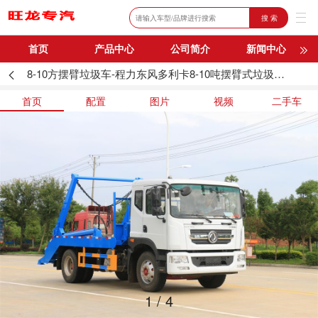
搜 索
首页
产品中心
公司简介
新闻中心
8-10方摆臂垃圾车-程力东风多利卡8-10吨摆臂式垃圾车厂家
购车流程
联系我们
首页
配置
图片
视频
二手车
1
/
4