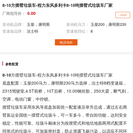
8-10方摆臂垃圾车-程力东风多利卡8-10吨摆臂式垃圾车厂家
0.00
厂商指导价：
+ 联系QQ
发动机品牌：
玉柴，康明斯
发动机马力：
玉柴200，康明斯230
变速箱品牌：
法士特
变速箱挡位：
8
电话询价
参数配置
8-10
方摆臂垃圾车-程力东风多利卡8-10吨摆臂式垃圾车厂家
底盘配置：玉柴200马力，康明斯230马力选择，法士特8档变速箱，
2315驾驶室,4.5T前桥，10T后桥，10.00钢丝胎，250大梁，断气刹，
空调，电动门窗，中控锁。
摆臂垃圾车采用东风等底盘加装统一配套液压举升总成，通过左右两
臂装运全国统一摆臂式垃圾斗，可一车多斗，带自卸功能，达到安全
稳定，性能可靠。垃圾斗厢体分为按摆臂式和地坑地面两用式配置不
同形式的垃圾斗。可加装密封盖，防止泄露飞扬污染，以适应不同环