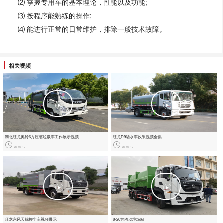
⑵ 掌握专用车的基本理论，性能以及功能;
⑶ 按程序能熟练的操作;
⑷ 能进行正常的日常维护，排除一般技术故障。
相关视频
湖北旺龙奥铃6方压缩垃圾车工作展示视频
旺龙D9洒水车效果视频全集
23-05-12
23-05-12
旺龙东风天锦抑尘车视频展示
8-20方移动垃圾站