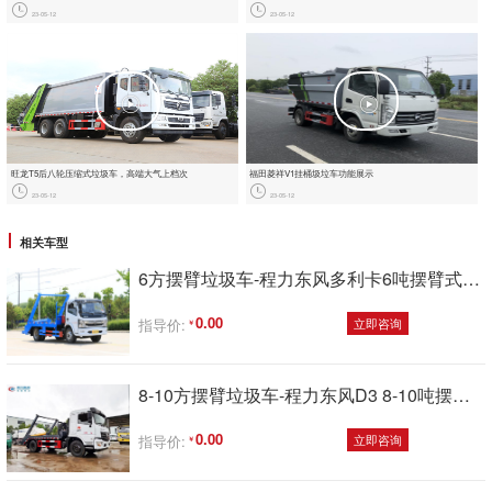
23-05-12
23-05-12
旺龙T5后八轮压缩式垃圾车，‮端高‬大‮上气‬档次
福田菱祥‬V1挂桶圾垃‬车功能展示
23-05-12
23-05-12
相关车型
6方摆臂垃圾车-程力东风多利卡6吨摆臂式垃圾车厂家
0.00
指导价:
立即咨询
8-10方摆臂垃圾车-程力东风D3 8-10吨摆臂式垃圾车厂家
0.00
指导价:
立即咨询