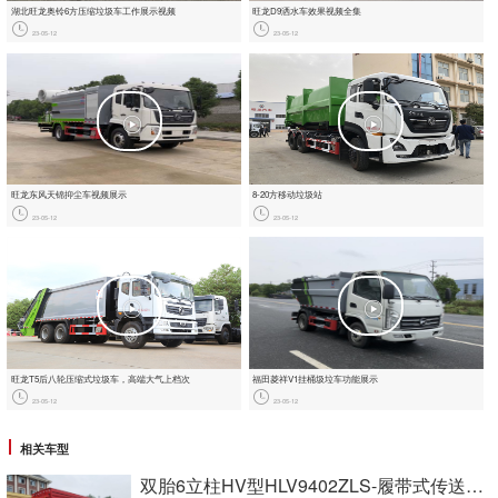
湖北旺龙奥铃6方压缩垃圾车工作展示视频
旺龙D9洒水车效果视频全集
23-05-12
23-05-12
旺龙东风天锦抑尘车视频展示
8-20方移动垃圾站
23-05-12
23-05-12
旺龙T5后八轮压缩式垃圾车，‮端高‬大‮上气‬档次
福田菱祥‬V1挂桶圾垃‬车功能展示
23-05-12
23-05-12
相关车型
双胎6立柱HV型HLV9402ZLS-履带式传送带自卸半挂车