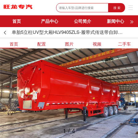
搜 索
首页
产品中心
公司简介
新闻中心
单胎5立柱UV型大厢HLV9405ZLS-履带式传送带自卸半挂车
购车流程
联系我们
首页
配置
图片
视频
二手车
1
/
4